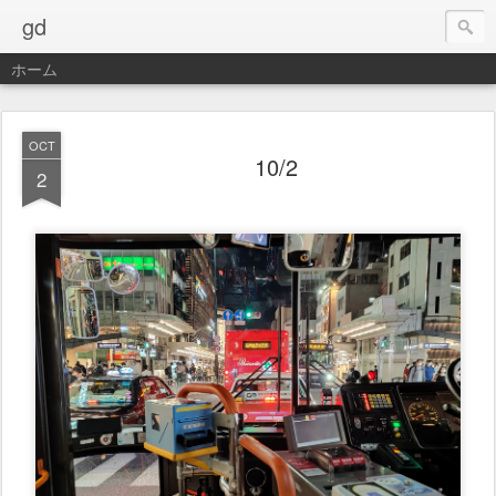
gd
ホーム
OCT
10/2
2