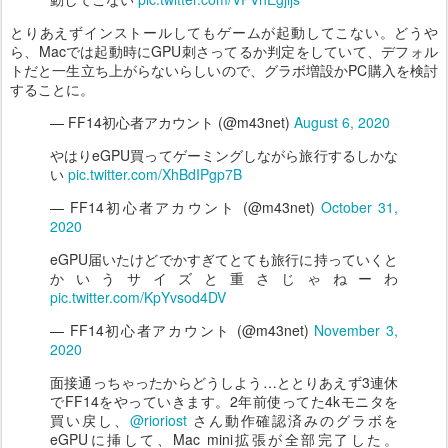
とりあえずインストールしてもゲームが起動してこない。どうや
ら、Macでは起動時にGPU刺さってるか判定をしていて、デフォル
トだと一生立ち上がらないらしいので、グラボ増設かPC購入を検討
することに。
— FF14初心者アカウント (@m43net)
August 6, 2020
やはりeGPU買ってゲーミングしながら旅行するしかな
い
pic.twitter.com/XhBdIPgp7B
— FF14初心者アカウント (@m43net)
October 31,
2020
eGPU届いたけどでかすぎてとても旅行に持っていくと
かいうサイズと重さじゃねーわ
pic.twitter.com/KpYvsod4DV
— FF14初心者アカウント (@m43net)
November 3,
2020
面接通っちゃったからどうしよう…ととりあえず3連休
でFF14をやっていきます。2年前使ってた4kモニタを
買い戻し、
@rioriost
さん動作確認済みのグラボを
eGPUに挿して、Mac mini拡張が全部完了した。