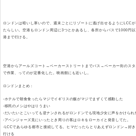
ロンドンは暗いし寒いので、週末ごとにリゾートに逃げ出せるようにLCCが
たらしい。空港もロンドン周辺に3つとかあるし、各所からバスで1000円
港まで行ける。
空港からアールズコート→ベーカーストリートまでバス→ベーカー街のスタ
で作業、ってのが定番化した。映画館にも近いし。
ロンドンまとめ：
-ホテルで朝食食ったらマジでイギリスの飯がマジでまずくて感動した
-移民のメシはやはりうまい
-だいたいとこいっても逆ナンされるがロンドンでも現地少女に声をかけられ
-アベンジャーズ見にいったとき周りの客はロキをローカイと発音してた。
-LCCであらゆる都市と接続してる。ヒマだったらとりあえずロンドン→好
行ける