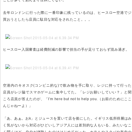
ことが多くてあんまり住みたくない。
去年ロンドンに行った際に一番印象に残っているのは、ヒースロー空港でジ
買おうとしたら店員に駄目な対応をされたこと。。。
ヒースロー入国審査は経費削減の影響で担当の手が足りておらず混み過ぎ。
空港内のキオスク(コンビニ的な)で飲み物を手に取り、レジに持って行った
店員がレジ脇でスマホゲームに集中してた。「レジお願いしていい？」と聞
ころ店員が答えたのが、「I’m here but not to help you.（お前のために
んじゃねーよ）」
「あ、あぁ。おk」とジュースを置いて店を後にした。イギリス低所得層はみ
く気がないから対応がひどいしアジア人には差別的な人もいる、みたいなこ