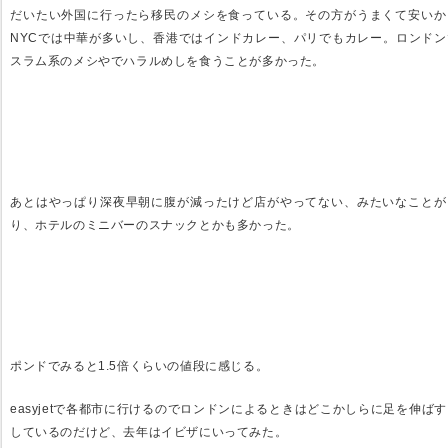
だいたい外国に行ったら移民のメシを食っている。その方がうまくて安いか
NYCでは中華が多いし、香港ではインドカレー、パリでもカレー。ロンドン
スラム系のメシやでハラルめしを食うことが多かった。
あとはやっぱり深夜早朝に腹が減ったけど店がやってない、みたいなことが
り、ホテルのミニバーのスナックとかも多かった。
ポンドでみると1.5倍くらいの値段に感じる。
easyjetで各都市に行けるのでロンドンによるときはどこかしらに足を伸ば
しているのだけど、去年はイビザにいってみた。