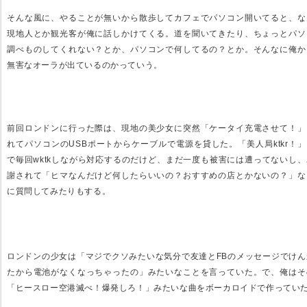
そんな風に、やることが無いから散歩してカフェでパソコン開いてると、な
現地人とか観光客が俺に話しかけてくる。道を聞いてきたり、ちょっとパソ
調べものしてくれない？とか、パソコンで何してるの？とか。そんなに俺か
無害なオーラが出ているのかっていう。
前回ロンドンに行った際は、現地の美少女に突然「ケータイ充電させて！」
れてパソコンのUSBポートからケーブルで電源を貸した。「美人局ktkr！
で毎回wktkしながら対応するのだけど、まだ一度も被害には遭ってないし
謝されて「ヒマなんだけど何したらいいの？おすすめの店とかないの？」な
に質問してみたりもする。
ロンドンの少女は「マジでクソみたいな気分で友達とFBのメッセージでけん
たから電池がなくなっちゃったの」みたいなことを言っていた。で、俺はそ
「ヒースロー空港滅べ！爆発しろ！」みたいな曲をボーカロイドで作ってい