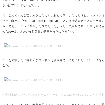
く聞くけど、自分が体験したのははじめてだった。ホテルやスタバや市内の
ランはフレンドリーだし。。
で、なんでそんな言い方をしたのか、あとで気づいたのだけど、ロンドンオ
ックに向けて「We’re all here to help you」という標語がヒースロー空港
られており、それに関係した皮肉だったようだ。低賃金でサービスを期待さ
知らねーよ、みたいな従業員の発言だったのだろうか。
それを体験した平野耕太がロンドンを漫画内で火の海にしたエピソードなん
名だ。
平野耕太がロンドンを滅ぼしたエピソード
http://ja.wikipedia.org/wiki/
でロンドンでもほかの都市と同じように全くやることがないので、遠くに見