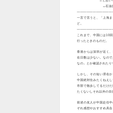
→と思いながら東
→石油掘って住み
———————————
一言で言うと、「上海ま
お前の人生 A st
MAY
ど。
31
———————————
これまで、中国には10
というわけで経営学科
行ったときのものだ。
れて授業で発表し、い
来て「よかったです！
香港からは深圳が近く、
これは間違いなく、ブ
在日数は少ない。なので
ろポエムパワーの戦闘
なの」とか確認されたり
のだと思う。20年パ
ノ最近始めた人と子供
しかし、その短い滞在か
今週でもう年間の4分
中国絶対住みたくねえし
で言われたのが「お前
市部で散歩してるだけだ
でこういう会社で働い
たくないしそれ以外の目
リで先輩、講師陣から
内容にならないから」
前述の友人が中国赴任中
か銀河の彼方のライト
away..」みたいな
ぞれ感想やおすすめ具合