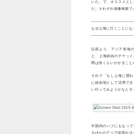
られる。
いた。で、オススメとし
だ。それぞれ画像検索で
それでまあ、みんな自
何かを書いている位と
も限られているという
———————————
なぜ上海に行くことにな
先日、大学のバンドサ
———————————
と同じ会社で働いてて
て、世界狭すぎワロタ
うなことがあって驚く
以前より、アジア各地
と、上海経由のチケット
「今なんか普通にサラ
間は倍くらいかかること
かなと思っていて、会
バックパッカーやって
れ合うやつだ、となっ
それで「もし上海に慣れ
に経由地として活用でき
愛は有限で、子供の頃
い行ってみようかなとタ
っ掻いたり木の棒で平
時間も愛も有限で、何
を見つけようとし、何
養う家族や支払うべき
中国内のハブにもなって
Twitterにハマっ
るほかのアジア諸国やヨ
中に動画やゲームをし