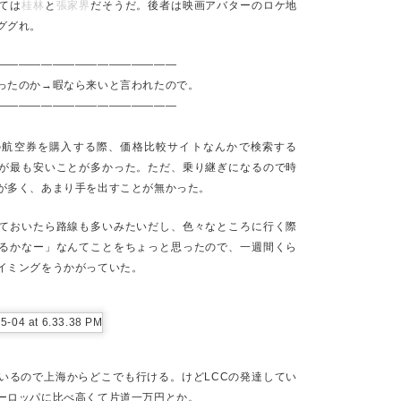
桂林
張家界
ては
と
だそうだ。後者は映画アバターのロケ地
ググれ。
分の好きなことをテーマに企業のアイデアを書いて提出したり、普段興
思うのだけど、人間一人が人生で興味を持てて、好きになれて、一生愛
ことに気づく。
————————————————
ったのか→暇なら来いと言われたので。
ークルにまた入ったのだけど、スタジオに入っていて、そのとき参加し
————————————————
、その同級生のハンコをもらわないと学費の補助が得られない」みたい
、別のメンバー自分がかつて働いていた会社を買収した会社の人であっ
。
の航空券を購入する際、価格比較サイトなんかで検索する
が最も安いことが多かった。ただ、乗り継ぎになるので時
リーマンやってしまってますけど、10代の頃は旅人になるか、ミュージ
が多く、あまり手を出すことが無かった。
社員になれるような社会性がなかったので、自分でも驚いてます」のよ
、〇〇（レコード会社）に所属してたよ！」みたいなことを言われて、
たりしている。
ておいたら路線も多いみたいだし、色々なところに行く際
るかなー」なんてことをちょっと思ったので、一週間くら
ハマったもので将来に渡り呪いを受けた我々は、大人になってもスタジ
イミングをうかがっていた。
面を叩いたりしていくしかない。
か別の趣味で忙しくなる前に相手を見つけたり家族を持ったりしない場
かにハマっていく。
ローンがあって、そのことで忙しい場合でも、宗教にハマったり、
いるので上海からどこでも行ける。けどLCCの発達してい
たり、何かのファンになったり、全国のラーメン店を巡ったり、自宅でコン
ーロッパに比べ高くて片道一万円とか。
て、時間とお金＝愛を注ぐ対象を見つけて忙しくなろうとする。