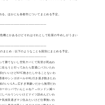
都会暮らしにまったく新規性がない。
があるだけ」と表現しているのだけど、欲しいものはいつでも買えるよ
ており、どこに行って何をして際限なくダラダラしていることもできる
める。ほかにも各都市についてまとめる予定。
ミを捨てたり、なんとなく買ってみて使ってない家電や生活便利グッズ
————————————————
無駄な台数買ったケースとか電源とかがあったり、生活の満足度は上が
囲まれた生活になっている。ミニマリストっぽい暮らしをしながら旅行
。
済危機とかあるけどそれはそれとして松屋の牛めしがうまい
————————————————
が無いのまとめ：以下のようなことを国別にまとめる予定。
————————————————
って勝てないし空気ヤバくて気管が死ぬわ
に住もうと行ってみたら普通にバスいたわ
がいいけどNYC飽きたしやることないわ
港やシンガポールやKL行き過ぎ飽きたわ
いいLA→広すぎ車嫌いだから無理だわ
ロッパでいんじゃね？→ロンドン滅べ
Posted
22nd November 2025
by
nya
ルリンいいけどドイツ語めんどいわ
過ぎマジ住みたいけど仕事無いわ