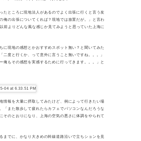
対象に自分のリソースを割くと幸せになるような回路が設置されていて
ったところに現地法人があるのでよく出張に行くと言う友
が幸福と感じるものに、寝てる時間以外はそれを注ぐことになる。
の俺の出張についてくれば？現地では放置だが。」と言わ
て以前よりどんな風な感じか見てみようと思っていた上海に
話」と近いかもしれない。最初に大きな石とか入れないと、後からは入
がそれになってしまった友人知人も多い。
代前半で子供を持った家庭の友人は、家族以外のことをする時間がない
ちに現地の感想とかおすすめスポット無い？と聞いてみた
悪くも時間もお金もそこに費やすことになったようだ。
「二度と行くか、って意外に言うこと無いですね。。。」
やっていた友人知人はまだそれをやっていて、俺がそれを続けられなく
ー俺もその感想を実感するために行ってきます。。。」と
源をリリースしてたり、俺の代わりに夢を叶えてその結果を見せてく
ていた頃、「そんなに暇なら働いてみれば？」と言われて「そうかも
なることで色々楽しめた部分があった。段階的に自分の価格を釣り上げ
面もあり、通常のサラリーマンの三倍の給与で顔面赤いガンダムになり
地情報を大量に摂取してみたけど、例によって行きたい場
。「また散歩して疲れたらカフェでパソコンなんだろうな
たエンジニアの動きを参考に、「どこでもやれる仕事をしようかな」と
にそのとおりになり、上海の空気の悪さに体調をやられて
、世の中の制限の影響がなかったため、広告の「ビーチでパソコン開い
りもしたけど、地球上どこでも働ける名目上の職歴と、グローバル企業
、ハイパークソ安通貨で給与を得てもしょうがないので、体力あるうち
という気もしている。
るまでに、かなり大きめの幹線道路沿いで立ちションを見