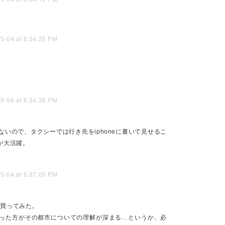
倒すか、どう元を取るかのみ考えて暮らすことになるが、おそらく人生
出会えることであろう。
ールに行った人々に話を聞いて回ったのだけど、「300万払って一生の
想を得て、それをそのまま院試の面談で言ったら受かった。
スに行ったうちの一人の同級生と、家が近かった時代によく飲んでいて知
青年ともひさしぶりにあった。
とかお好み焼きを食ったり、江ノ島まで歩かせたり。
（当時はパリのモンパルナス付近でコンシェルジュをしていた）定期的に
してたけど、変わらず楽しく飲めた。
いので、タクシーでは行き先をiphoneに書いて見せるこ
み友達に久しぶりにあっても、みんな変わんねえなー、でも老けたなー
ねえ」と同じ話をしている。
eが大活躍。
ぶりに飯食ってきた。「私はまだWebに希望を捨ててないよ！」という
もうイーロンマスクのせいで日本人全員Twitterで、Xでにちゃんね
くってパソコンでブラウジング全然しなくなっちゃった。かつてはてな
Webに希望を捨ててないよ！趣味のコミュニティで人が集まって楽しい
を買ってみた。
） という流れだったと思う。
った方がその都市についての理解が深まる…というか、必