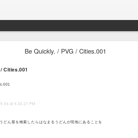
跨ぐと糞が踊るよ／プラスチックのゴミがあるだ
Be Quickly. / PVG / Cities.001
わけのわからない生活ももう少しで終わる。
/ Cities.001
es.001
うどん屋を検索したらはなまるうどんが現地にあることを