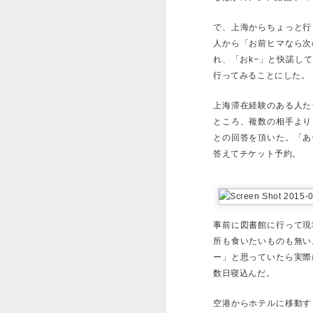
本能の中に、愛を注ぐ
で、上海からちょっと行
あったり、その他自分
人から「お前ヒマなら次
れ、「おk−」と快諾し
「ある大学でのツボの
行ってみることにした。
それを注ぎこみ、人生
学生結婚したり、二十
上海滞在経験のある人た
た人生になり、良くも
ところ、複数の相手より
各地で出会った音楽を
との回答を頂いた。「あ
ージに立ったり何か音
答えてチケット予約。
る。
まだふらふら旅行をし
ど、ジョブホッパーに
策ができていたという
事前に図書館に行って現
った。
所も食いたいものも無い
ツイッターで知り合っ
ー」と思っていたら実際
トワークになれており
数日寝込んだ。
しをマジでやってみた
キルが身についたので
クで働いてみるかなあ
空港からホテルに移動す