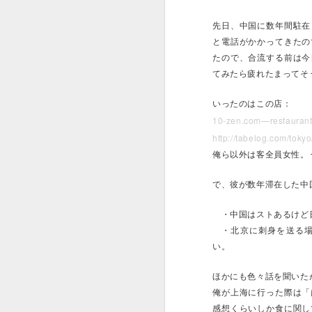
先日、中国に数年間駐在
と電話がかかってきたの
たので、合流する前は今
てみたら疲れたまってそ
自分が学部を卒業して
屋を借り、帰宅すると
いったのはこの店：
ていき、黒海の裏くら
10-zen.com—restauran
たりしていてもののあ
http://tabelog.com/tok
東京はほんとに飽きて
俺ら以外は客全員女性。う
日本に来る友達には引
来日してたので滞在ご
で、彼が数年滞在した中
し、現地でも色々飯食
・中国はストあるけど日
もう自分はニューヨー
・北京に刺身を送る場
がない。アメリカの物
まいそうな気もしてい
い。
それでもなんとか香港
ほかにも色々話を聞いた
しに行ったり、新規性
俺が上海に行った際は「
都心での暮らしも、大
感想くらいしか食に関し