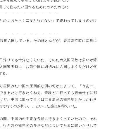
京で暮らしてるけどマジ飽きたわ
たい国作るためにカネためるわ
————————————————
とめ：おそらく二度と行かない」で終わってしまうのだけ
ar wars story / 愛は有限 / 私は服を折って 希
ましょう
————————————————
回程度入国している。そのほとんどが、香港滞在時に深圳に
で社会人学生として授業を受けているわけだけど、いくつかの授業でレ
ろんな方からお褒めをいただいた。授業後「感動しました！」とメッセ
」飲み会で「共感しました！」とポジティブな感想ばかりもらった。
日帰りでも十分なくらいだ。そのため入国回数は多いが滞
ログや短文SNSで無限に一生文字を書いているので、一般の方と混ざっ
入国審査時に「お前中国に細切れに入国しまくりだけど何
力が比べ物にならなくて、目立つし「こんな面白い動物がおるでwww」
する。
ソコンで文章を書いているので、学生時代〜社会人ろくに何かを書いてい
の頃から弾いている人くらいのスキル差はあるのだろう。
ら垣間みた中国の圧倒的な例の何かによって、「うあー。
の1授業が終わっているので、「これをあと７セットやると卒業なのか」
できるだけ行きたくねえ。普段どこ行っても観光せずに都
の人生、価値観をちゃんと反映させないと面白いものは書けないよ」み
けど、中国に限って言えば世界遺産の観光地とかしか行き
たからこのような知見isある」みたいなことを言うと、体育会系の「腹
的で行くのが怖い。」といった感想を得ていた。
「自分の心からの文章をださないと、なんか事例を上げて綺麗にまとめ
と言うツッコミを受けて、じゃあワイの物語はこれやといって何かを提
の間、中国内の主要な各所に行きまくっていたので、それ
セーバーバトルをみたようなスペースオペラ顔になり「
A
long
,
long tim
黄色い例の字幕が星空の中流れ始め、ダースベイダーが現れて、高評価が
、行き方や観光客の多さなどについてたまに聞いたりして