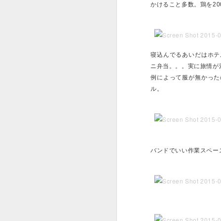
かけること多数。鶏を2
以前は、「 ラボ畜に
がない」「無返済奨学
ているので、現在の学
る。
寝込んでるあいだはホテ
ニ弁当。。。実に旅情が
例によって服が無かった
ル。
「ずっとそこにいら
MAR
28
おっさんはどこにいる
バンドでいい作業スペー
いたい…おじはどこで
で、結論が出たのだけ
世したり事業を興した
年間200万円払うとそ