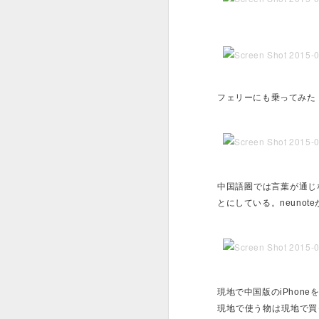
春から学割をどう使い
持って暮らすおじ達に
同様に、ビジネススク
コスパ良い」などの感
で、そんなMBAコー
フェリーにも乗ってみた
テルコンシェルジュの
鎌倉に一泊して、寿司
15年前に知り合って
た時は寿司に行ったり
中国語圏では言葉が通じな
そういう各地にいる飲
何したらいいんだろう
とにしている。neunot
それと、
Dropdb
と数年
いるのだけど、「なんか
を探し回ってるしだる
が…」「でも私はまだ
現地で中国版のiPhone
（ソフトな表現に変換
現地で使う物は現地で買