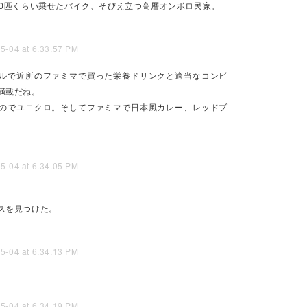
00匹くらい乗せたバイク、そびえ立つ高層オンボロ民家。
なる予算がない。世の中が悪い」「大学院生でいる服がない、でも働くと
金、無限科研費、無料住居などがあれば」などと思っていたけど、今は
校も、海外在住の人がZoom授業で普通に卒業してたりしてて、時代は
ルで近所のファミマで買った栄養ドリンクと適当なコンビ
Posted
31st May 2025
by
nya
満載だね。
のでユニクロ。そしてファミマで日本風カレー、レッドブ
れない」 スマイリーバトルカレー Everyone is
んだろう。。。新規の余裕を持って生活しているおじさんの知り合いが
スを見つけた。
出会えるんだろう…
ど、MBAに行けばいいのだ。それだと、高い学費を余裕があるから支払
りするであろう、同世代とか上の世代の友人ができる。
ういう友達を作る場が得られるのだ。そこで入学してみることにした。