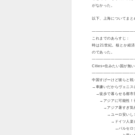
因があるが）だけで、
がなかった。
「プラスチックのゴミ
チナカード数枚が入っ
以下、上海についてまと
でもペットボトルのゴ
———————————
ホ何台も触っていない
これまでのあらすじ：
ック性の不要なものに
は考えられないことだ
時は21世紀。核とか経
のであった。
———————————
Cities=住みたい国
———————————
中国すげーけど彼らと戦
→車嫌いだからヴェニス
→徒歩で暮らせる都市部
→アジアに可能性！香
→アジア暑すぎ気候の
→ユーロ安いしヨー
→ドイツ人楽だしベ
→バルセロナ気候良