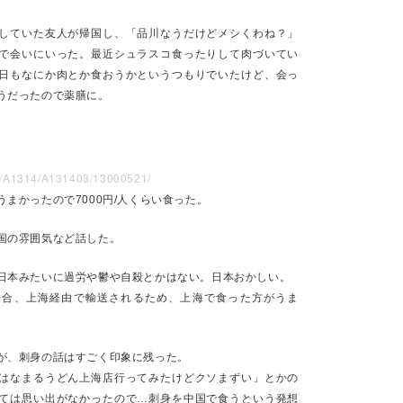
していた友人が帰国し、「品川なうだけどメシくわね？」
で会いにいった。最近シュラスコ食ったりして肉づいてい
日もなにか肉とか食おうかというつもりでいたけど、会っ
うだったので薬膳に。
すぐいた職場の関係で再びこのエリアに縁があり、例によって通勤した
きは官公庁や国会から吐き出される人々が終電に向かって降りてくるの
いから歩いて帰宅している。自民党本部もその辺にあるので、世の中の
t
はれがある。
yo/A1314/A131403/13000521/
いて、でも円安すぎて旅行にも行かなくなってしまった。
まかったので7000円/人くらい食った。
き続き観光案内したり飯を食ったりしていて、ウォール街ではたらくオ
とに数回一緒に飯を食ったりしていたら、たまたまニューヨーク出張が
国の雰囲気など話した。
ったり繋がったと言うことがあった。
本みたいに過労や鬱や自殺とかはない。日本おかしい。
クを歩いたり、寒空の下野宿して公園の蟻に噛まれたりカフェ巡りをし
合、上海経由で輸送されるため、上海で食った方がうま
価はアメリカの給与では賄え無さそうだし、 日本が安すぎるのでこのま
る。
、シンガポール、マレーシア入ったけど、昔会った友達と飯を食ったり
が、刺身の話はすごく印象に残った。
がない滞在に毎回なっている。
はなまるうどん上海店行ってみたけどクソまずい」とかの
学生の頃と特に変わらない。食事の単価が上がった（世の中の通貨的な
ては思い出がなかったので…刺身を中国で食うという発想