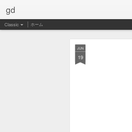
gd
Classic
ホーム
夢を
NOV
JUN
22
19
最寄駅が永田町という