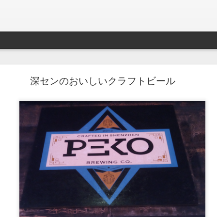
跨ぐと糞が踊るよ／プラスチックのゴミがあるだ
深センのおいしいクラフトビール
わけのわからない生活ももう少しで終わる。