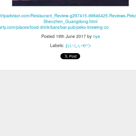
w.tripadvisor.com/Restaurant_Review-g297415-d9846425-Reviews-Pek
Shenzhen_Guangdong.html
rty.com/places/food-drink/bars/bar-pub/peko-brewing-co
Posted
19th June 2017
by
nya
すぐいた職場の関係で再びこのエリアに縁があり、例によって通勤した
きは官公庁や国会から吐き出される人々が終電に向かって降りてくるの
Labels:
おいしいやつ
いから歩いて帰宅している。自民党本部もその辺にあるので、世の中の
はれがある。
いて、でも円安すぎて旅行にも行かなくなってしまった。
き続き観光案内したり飯を食ったりしていて、ウォール街ではたらくオ
とに数回一緒に飯を食ったりしていたら、たまたまニューヨーク出張が
ったり繋がったと言うことがあった。
クを歩いたり、寒空の下野宿して公園の蟻に噛まれたりカフェ巡りをし
価はアメリカの給与では賄え無さそうだし、 日本が安すぎるのでこのま
る。
、シンガポール、マレーシア入ったけど、昔会った友達と飯を食ったり
がない滞在に毎回なっている。
学生の頃と特に変わらない。食事の単価が上がった（世の中の通貨的な