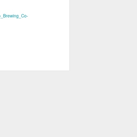
o_Brewing_Co-
くないので徒歩数分で部
とは逆に永田町駅を登っ
状況によって警備が増え
タクが彼女連れで何度か
あるオタクがそこに合流
ながら散歩すらする体力
ま都内でダラダラしてし
、昔歩いたあたりを確認
要因と自分の収入的な要