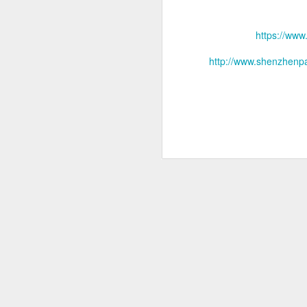
https://ww
http://www.shenzhenpa
自分が学部を卒業して
屋を借り、帰宅すると
ていき、黒海の裏くら
たりしていてもののあ
東京はほんとに飽きて
日本に来る友達には引
来日してたので滞在ご
し、現地でも色々飯食
もう自分はニューヨー
がない。アメリカの物
まいそうな気もしてい
それでもなんとか香港
しに行ったり、新規性
都心での暮らしも、大